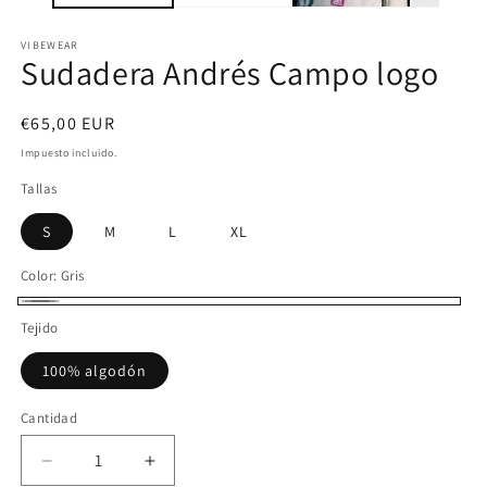
VIBEWEAR
Sudadera Andrés Campo logo
Precio
€65,00 EUR
habitual
Impuesto incluido.
Tallas
S
M
L
XL
Color:
Gris
Gris
Tejido
100% algodón
Cantidad
Reducir
Aumentar