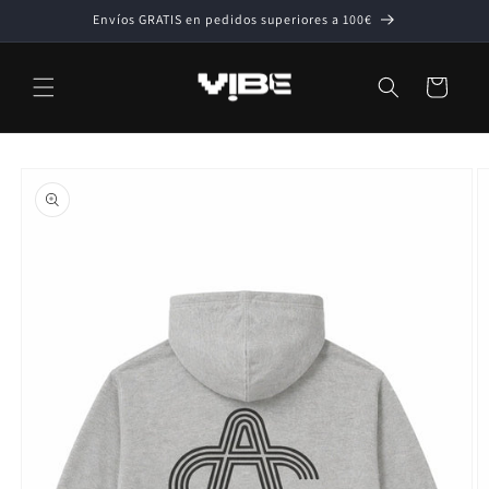
Ir
Envíos GRATIS en pedidos superiores a 100€
directamente
al contenido
Carrito
Ir
directamente
a la
información
del producto