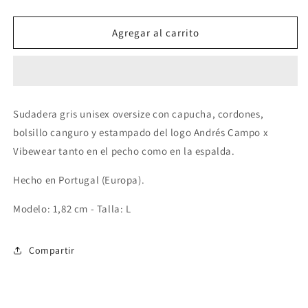
cantidad
cantidad
para
para
Sudadera
Sudadera
Agregar al carrito
Andrés
Andrés
Campo
Campo
logo
logo
Sudadera gris unisex oversize con capucha, cordones,
bolsillo canguro y estampado del logo Andrés Campo x
Vibewear tanto en el pecho como en la espalda.
Hecho en Portugal (Europa).
Modelo: 1,82 cm - Talla: L
Compartir