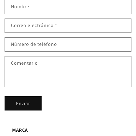
F
Nombre
o
r
Correo electrónico
*
m
u
l
Número de teléfono
a
r
Comentario
i
o
d
e
c
Enviar
o
n
t
a
MARCA