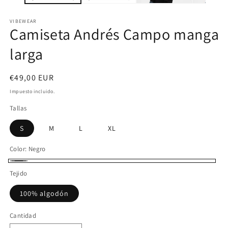
VIBEWEAR
Camiseta Andrés Campo manga
larga
Precio
€49,00 EUR
habitual
Impuesto incluido.
Tallas
S
M
L
XL
Color:
Negro
Negro
Tejido
100% algodón
Cantidad