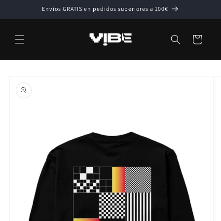
Ir
Envíos GRATIS en pedidos superiores a 100€
directamente
al contenido
Carrito
Ir
directamente
a la
información
del producto