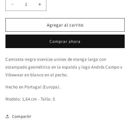
Reducir
Aumentar
cantidad
cantidad
para
para
Camiseta
Camiseta
Agregar al carrito
Andrés
Andrés
Campo
Campo
Comprar ahora
manga
manga
larga
larga
Camiseta negra oversize unisex de manga larga con
estampado geométrico en la espalda y logo Andrés Campo x
Vibewear en blanco en el pecho.
Hecho en Portugal (Europa).
Modelo: 1,64 cm - Talla: S
Compartir